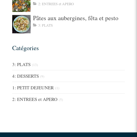
2: ENTREES et APERO
Pâtes aux aubergines, fêta et pesto
3: PLATS
Catégories
3: PLATS
(13)
4: DESSERTS
(9)
1: PETIT DEJEUNER
(1)
2: ENTREES et APERO
(5)