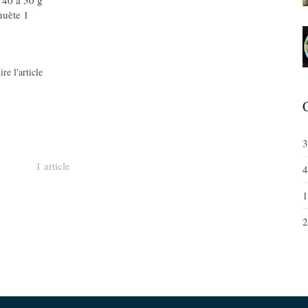
) 40 à 50 g
huète 1
ire l'article
3
1 article
4
1
2