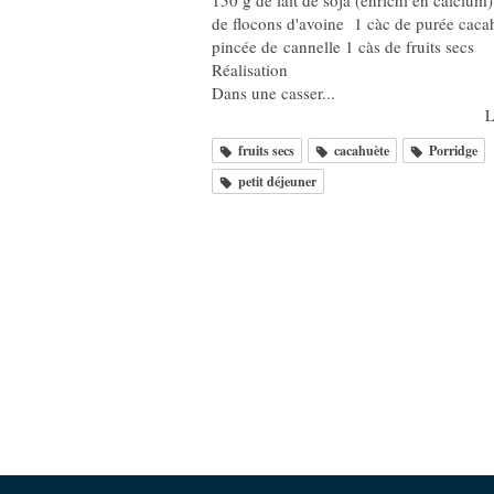
150 g de lait de soja (enrichi en calcium
de flocons d'avoine 1 càc de purée caca
pincée de cannelle 1 càs de fruits secs
Réalisation
Dans une casser...
L
fruits secs
cacahuète
Porridge
petit déjeuner