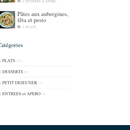
2: ENTREES et APERO
Pâtes aux aubergines,
fêta et pesto
3: PLATS
Catégories
: PLATS
(13)
: DESSERTS
(9)
: PETIT DEJEUNER
(1)
: ENTREES et APERO
(5)