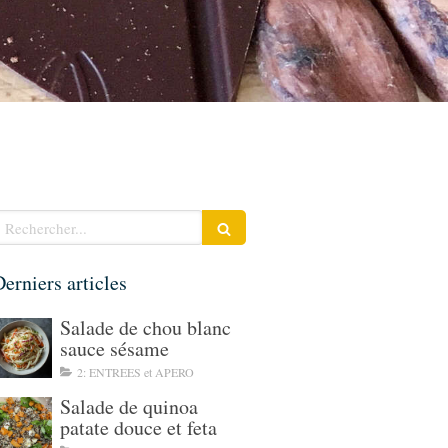
echercher
erniers articles
Salade de chou blanc
sauce sésame
2: ENTREES et APERO
Salade de quinoa
patate douce et feta