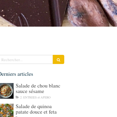
echercher
erniers articles
Salade de chou blanc
sauce sésame
2: ENTREES et APERO
Salade de quinoa
patate douce et feta