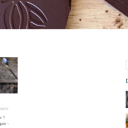
R
D
SERTS
r ?
gue -