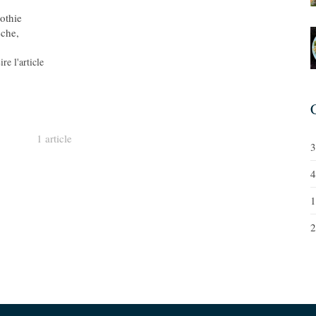
othie
êche,
ire l'article
1 article
3
4
1
2