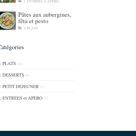
2: ENTREES et APERO
Pâtes aux aubergines,
fêta et pesto
3: PLATS
Catégories
: PLATS
(13)
: DESSERTS
(9)
: PETIT DEJEUNER
(1)
: ENTREES et APERO
(5)