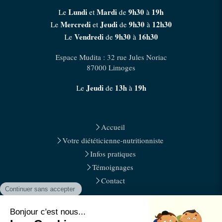
Lundi
Mardi
9h30
19h
Le
et
de
à
Mercredi
Jeudi
9h30
12h30
Le
et
de
à
Vendredi
9h30
16h30
Le
de
à
Espace Mudita : 32 rue Jules Noriac
87000
Limoges
Jeudi
13h
19h
Le
de
à
Accueil
Votre diététicienne-nutritionniste
Infos pratiques
Témoignages
Contact
Plan du site
Mentions légales