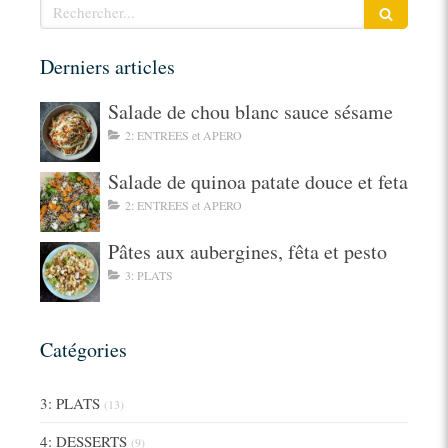
Rechercher
Derniers articles
Salade de chou blanc sauce sésame
2: ENTREES et APERO
Salade de quinoa patate douce et feta
2: ENTREES et APERO
Pâtes aux aubergines, fêta et pesto
3: PLATS
Catégories
3: PLATS
(13)
4: DESSERTS
(9)