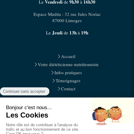
Vendredi
9h30
16h30
Le
de
à
Espace Mudita : 32 rue Jules Noriac
87000
Limoges
Jeudi
13h
19h
Le
de
à
Accueil
Votre diététicienne-nutritionniste
Infos pratiques
Témoignages
Contact
Plan du site
Mentions légales