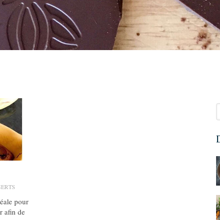
R
D
SERTS
déale pour
r afin de