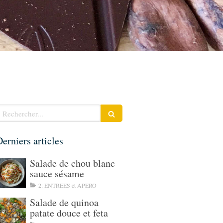
echercher
erniers articles
Salade de chou blanc
sauce sésame
2: ENTREES et APERO
Salade de quinoa
patate douce et feta