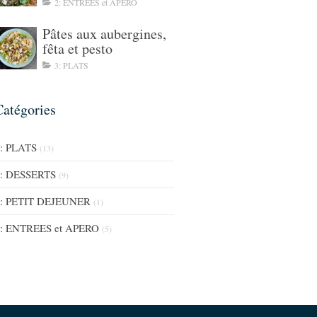
2: ENTREES et APERO
Pâtes aux aubergines,
fêta et pesto
3: PLATS
Catégories
: PLATS
(13)
: DESSERTS
(9)
: PETIT DEJEUNER
(1)
: ENTREES et APERO
(5)