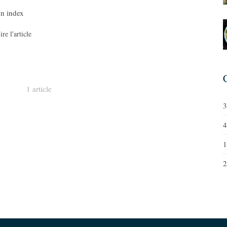
un index
ire l'article
1 article
3
4
1
2